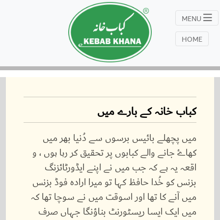
MENU
HOME
کباب خانہ کے بارے میں
میں پچھلے بائیس برسوں سے دُنیا بھر میں
کھاۓ جانے والے کبابوں پر تحقیق کر رہا ہوں ، و
اقعہ یہ ہے کہ جب میں نے اپنے ایڈورٹائزنگ
بزنس کو خُدا حافظ کہا تو میرا ارادہ فوڈ بزنس
میں آنے کا تھا اور اسوقت میں نے سوچا تھا کہ
میں ایک ایسا ریسٹورنٹ بناؤنگا جہاں صرف