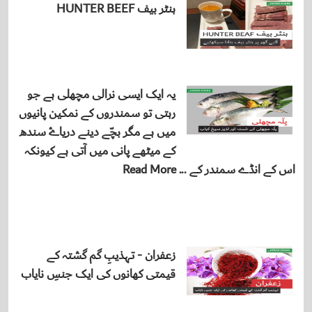
ہنٹر بیف HUNTER BEEF
یہ ایک ایسی نرالی مچھلی ہے جو
رہتی تو سمندروں کے نمکین پانیوں
میں ہے مگر بچّے دینے دریاۓ سندھ
کے میٹھے پانی میں آتی ہے کیونکہ
اس کے انڈے سمندر کے ... Read More
زعفران - تہذیبِ گم گشتہ کے
قیمتی کھانوں کی ایک جنسِ نایاب