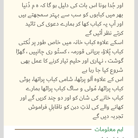
اور جُدا ہونا اس بات کی دلیل ہو گا کہ ہ م دُنیا
بھر میں کبابوں کو سب سے بہتر سمجھتے ہیں
اور آپ یہ کباب کھا کر ہمارے دعوی کی تائید
کرتے نظر أئیں گے
اسکے علاوہ کباب خانہ میں خاص طور پر نُکتی
کباب پُلاؤ، بریانی قورمہ ، کستُو ری چانپیں ، گھڑا
گوشت ، نہاری اور حلیم تیار کرنے کا عمل بھی
شروع کیا جا رہا ہے
اس کے علاوہ آلو پرٹھا، شامی کباب پراتھا، بوٹی
کباب پراٹھا، مُولی و ساگ کباب پراٹھا ہمارے
کباب خانے کی شان کو اور دو چند کریں گے اور
کھانے والے کی لذتِ دہن کو ناقابلِ فراموش
تجربہ دیں گے
اہم معلومات