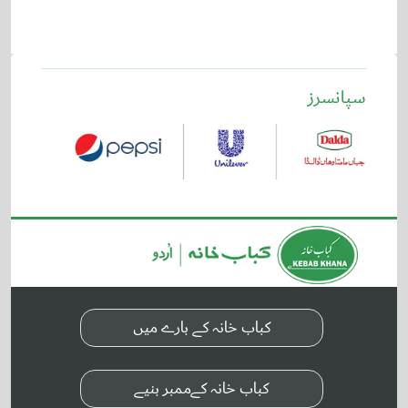
سپانسرز
کباب خانہ کے بارے میں
کباب خانہ کےممبر بنیے