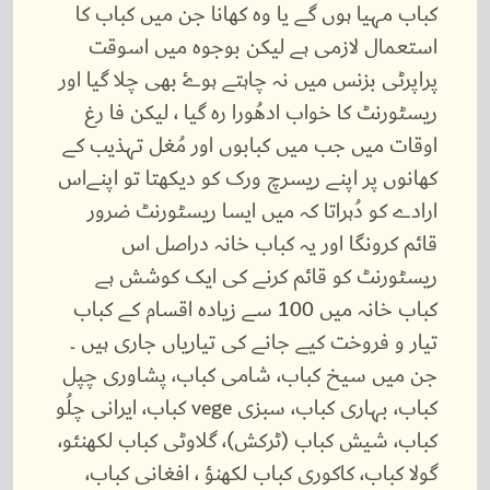
کباب مہیا ہوں گے یا وہ کھانا جن میں کباب کا
استعمال لازمی ہے لیکن بوجوہ میں اسوقت
پراپرٹی بزنس میں نہ چاہتے ہوۓ بھی چلا گیا اور
ریسٹورنٹ کا خواب ادھُورا رہ گیا ، لیکن فا رغ
اوقات میں جب میں کبابوں اور مُغل تہذیب کے
کھانوں پر اپنے ریسرچ ورک کو دیکھتا تو اپنےاس
ارادے کو دُہراتا کہ میں ایسا ریسٹورنٹ ضرور
قائم کرونگا اور یہ کباب خانہ دراصل اس
ریسٹورنٹ کو قائم کرنے کی ایک کوشش ہے
کباب خانہ میں 100 سے زیادہ اقسام کے کباب
‎تیار و فروخت کیے جانے کی تیاریاں جاری ہیں ۔
جن میں سیخ کباب، شامی کباب، پشاوری چپل
کباب، بہاری کباب، سبزی vege کباب، ایرانی چلُو
کباب، شیش کباب (ٹرکش)، گلاوٹی کباب لکھنئو،
گولا کباب، کاکوری کباب لکھنؤ ، افغانی کباب،