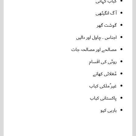
کباب کہانی
آ گ انگیٹھی
گوشت گھر
اجناس ۔ چاول اور دالیں
مصالحے اور مصالحہ جات
روٹی کی اقسام
مُغلائی کھانے
غیر ُملکی کباب
پاکستانی کباب
باربی کیو