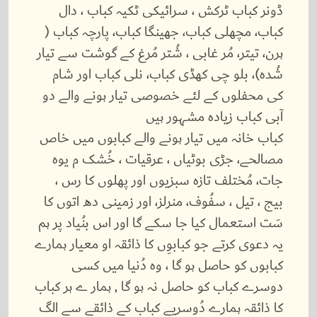
ڈونر کباب ٹرکش ، سرائیکی ٹکیہ کباب ، دال
کباب، مچھلی کباب، جھینگا کباب، پارچہ کباب (
ہرن، تیتر، مُر غابی ، شُتر مُرغ کے گوشت سے تیار
شُدہ)، بلو چی کھڈی کباب، نلی کباب اور شام
کی محفلوں کے لئے خصوصی تیار ہونے والے دو
آبی کباب زیادہ مشہور ہیں
کباب خانہ میں تیار ہونے والے کبابوں میں خاص
مصالحے، جڑی بوٹیاں ، عرقیات ، خُشک م یوہ
جات، مُختلف تازہ سبزیوں اور پھلوں کا رس ،
بیج ، تیل ، سفُوف، منرلز، اور زمینی دھ اتوں کا
سَت استعمال کیا جا سکے گا اور اس بنُیاد پر ہم
یہ دعوی کرتے جو کبابوِں کا ذائقہ او معیار ہمارے
کبابوں کو حاصل ہو گا ، وہ دُنیا میں کسی
دوسرے کباب کو حاصل نہ ہو گا , ہمار ے ہر کباب
کا ذائقہ ہمارے دُوسریے کباب کے ذائقے سے الگ