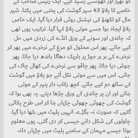
کو تھپڑ اور گھونسے رسید کیے۔ ایک رئیس صاحب کے
خاصے کا پلاؤ 43 سیر گوشت کی یخنی میں پکتا۔ شیر
مال کو لکھنؤ کی نیشنل روٹی قرار دیا گیا۔ ایک خاص
پلاؤ ایجاد ہوا جسے موتی پلاؤ کہا گیا۔ ترکیب یوں تھی
کہ چاندی اور سونے کے ورق انڈے کی زردی میں حل
کیے جاتے۔ پھر اس محلول کو مرغ کے نرخرے میں بھر کر
نرخرے کے ہر ہر جوڑ پر باریک دھاگا باندھ دیا جاتا۔ پھر
جوش دیا جاتا۔ پھر چاقو سے نرخرے کی کھال چاک کی
جاتی۔ اس میں سے موتی نکل آتے جو پلاؤ میں گوشت
کے ساتھ دم کیے جاتے۔ کچھ رکاب دار پنیر کے موتی
بناتے اور ان پر چاندی کے ورق چڑھا دیتے۔ یہ بھی ہوا کہ
گوشت کی چھوٹی چھوٹی چڑیاں بنا کر اس طرح پکائی
گئیں کہ صورت نہ بگڑے۔ انہیں پلیٹ میں بٹھا دیا گیا۔
چاولوں کی شکل دانے جیسی کر دی گئی۔ یوں معلوم
ہوتا جیسے مہمان کے سامنے پلیٹ میں چڑیاں دانہ