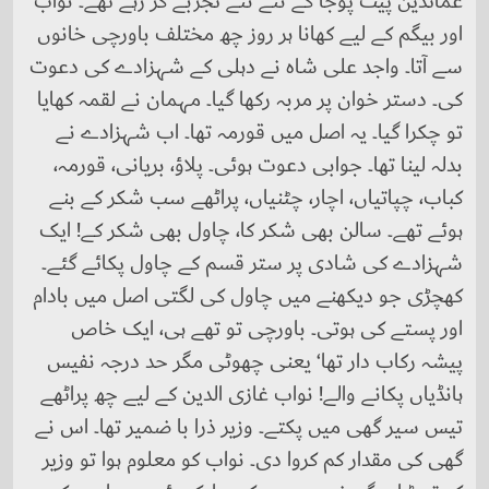
عمائدین پیٹ پوجا کے نئے نئے تجربے کر رہے تھے۔ نواب
اور بیگم کے لیے کھانا ہر روز چھ مختلف باورچی خانوں
سے آتا۔ واجد علی شاہ نے دہلی کے شہزادے کی دعوت
کی۔ دستر خوان پر مربہ رکھا گیا۔ مہمان نے لقمہ کھایا
تو چکرا گیا۔ یہ اصل میں قورمہ تھا۔ اب شہزادے نے
بدلہ لینا تھا۔ جوابی دعوت ہوئی۔ پلاؤ، بریانی، قورمہ،
کباب، چپاتیاں، اچار، چٹنیاں، پراٹھے سب شکر کے بنے
ہوئے تھے۔ سالن بھی شکر کا، چاول بھی شکر کے! ایک
شہزادے کی شادی پر ستر قسم کے چاول پکائے گئے۔
کھچڑی جو دیکھنے میں چاول کی لگتی اصل میں بادام
اور پستے کی ہوتی۔ باورچی تو تھے ہی، ایک خاص
پیشہ رکاب دار تھا‘ یعنی چھوٹی مگر حد درجہ نفیس
ہانڈیاں پکانے والے! نواب غازی الدین کے لیے چھ پراٹھے
تیس سیر گھی میں پکتے۔ وزیر ذرا با ضمیر تھا۔ اس نے
گھی کی مقدار کم کروا دی۔ نواب کو معلوم ہوا تو وزیر