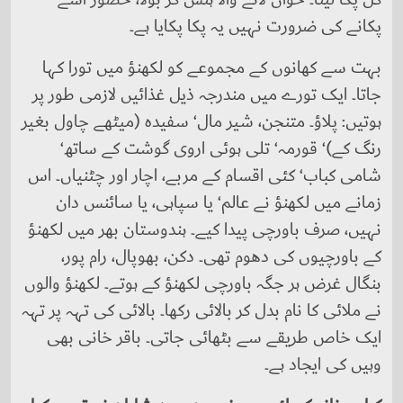
پکانے کی ضرورت نہیں یہ پکا پکایا ہے۔
بہت سے کھانوں کے مجموعے کو لکھنؤ میں تورا کہا
جاتا۔ ایک تورے میں مندرجہ ذیل غذائیں لازمی طور پر
ہوتیں: پلاؤ۔ متنجن، شیر مال‘ سفیدہ (میٹھے چاول بغیر
رنگ کے)‘ قورمہ‘ تلی ہوئی اروی گوشت کے ساتھ‘
شامی کباب‘ کئی اقسام کے مربے، اچار اور چٹنیاں۔ اس
زمانے میں لکھنؤ نے عالم‘ یا سپاہی، یا سائنس دان
نہیں، صرف باورچی پیدا کیے۔ ہندوستان بھر میں لکھنؤ
کے باورچیوں کی دھوم تھی۔ دکن، بھوپال، رام پور،
بنگال غرض ہر جگہ باورچی لکھنؤ کے ہوتے۔ لکھنؤ والوں
نے ملائی کا نام بدل کر بالائی رکھا۔ بالائی کی تہہ پر تہہ
ایک خاص طریقے سے بٹھائی جاتی۔ باقر خانی بھی
وہیں کی ایجاد ہے۔