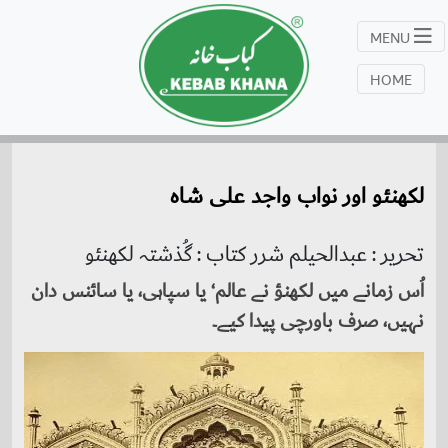
MENU
HOME
لکھنئو اور نواب واجد علی شاہ
تحریر : عبدالحیلم شرر کتاب : گُذشتہ لکھنئو
اُس زمانے میں لکھنؤ نے عالم‘ یا سپاہی، یا سائنس دان
نہیں، صرف باورچی پیدا کیے۔