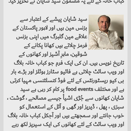
کباب خانہ کے لئے یہ مضمون سید شایان نے تحریر کیا۔
سید شایان پیشے کے اعتبار سے
بزنس مین ہیں اور لاہور پاکستان کے
علاقے مین گلبرگ میں اپنی بزنس
فرمز چلاتے ہیں کھانا پکانے کے
شوقین، ماہرِ آشیز اور کھانوں کے
تاریخ نویس ہیں. ان کی ایک فرم جو کباب خانہ بلاگ
اور ویب سائٹ چلاتی ہے فائیو سٹارز ہوٹلز اور بڑے بار
بی کیو ریسٹورنٹس کے لئے فوڈ کنسلٹنسی مہیا کرتی
ہے اور مختلف food events پر کام کر رہی ہے سید
شایان کھانوں سے جُڑی اشیأ جیسے مصالحے ، گوشت ،
سبزی ، پھل ، ڈیریز اور گھی و آئل کے استعمال کو
خوب جانتے اور سمجھتے ہیں اور آجکل کباب خانہ بلاگ
اور ویب سائٹ کے لئے کھانوں کی ایک سیریز لکھ رہے