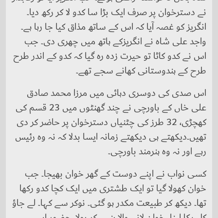
نے دسترخوان پر صرف ایک بڑا سا کدو لا کر رکھ دیا۔
انگریز کو غصہ آیا کہ اس کے ساتھ مذاق کیا جا رہا ہے۔
واجد علی شاہ نے انگریزکے ہاتھ میں چھری دی۔ جب
اس نے کدو کاٹا تو حیرت زدہ رہ گیا کہ کدو کے اندر طرح
طرح کے ہندوستانی کھانے سجے تھے۔
اس صدی کی دوسری دہائی میں مرزا محمد صادق
علی خاں کے باورچی نے چند گھنٹوں میں 23 قسم کی
کھچڑی، 32 طرز کی چٹنیاں دسترخوان پر حاضر کر دی
تھیں۔دیکھتے ہی دیکھتے زمانہ ایسا بدلا کہ نہ وہ رئیس
رہے اور نہ وہ ہنرمند باورچی۔
کسی نواب نے اپنے دوست کے گھر خوان بھیجا۔ جب
خوان کھولا گیا تو ایک طشتری میں ایک کچا کدو رکھا
تھا۔ دیکھ کر طبیعت مکدر ہو گئی۔ نوکر سے کہا۔ لے جاؤ
کل پکا لینا۔ خوان لانے والا ہنس کر بولا، حضور اسے