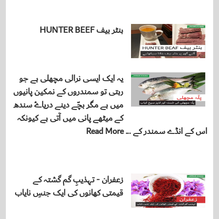
ہنٹر بیف HUNTER BEEF
یہ ایک ایسی نرالی مچھلی ہے جو
رہتی تو سمندروں کے نمکین پانیوں
میں ہے مگر بچّے دینے دریاۓ سندھ
کے میٹھے پانی میں آتی ہے کیونکہ
اس کے انڈے سمندر کے ... Read More
زعفران - تہذیبِ گم گشتہ کے
قیمتی کھانوں کی ایک جنسِ نایاب