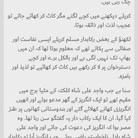
چُگ رہی ہیں۔
کریلے دیکھنے میں کچے لگتے مگر کاٹ کر کھائے جاتے تو
عجیب لذت اور ذائقہ ہوتا۔
لکھنؤ کے بعض رکابدار مسلم کریلے ایسی نفاست اور
صفائی سے پکاتے تھے کہ معلوم ہوتا تھا کہ ان میں
بھاپ تک نہیں لگی ہے اور بالکل ہرے اور کچے
دسترخوان پر لا کر رکھے ہیں کاٹ کر کھائیے تو لذیذ اور
بامزہ۔
سنا ہے جب واجد علی شاہ کلکتہ کے مٹیا برج میں
مقیم تھے تو ایک انگریز کے گھر مدعو ہوئے اور انھیں
انگریزی کھانے کھلائے گئے اور ہندوستانی کھانوں پر طنز
کیا گيا۔ ان کا ایک رکاب دار یہ گفتگو سن رہا تھا۔ وہ
مصر ہوا کہ انگریز کی دعوت کی جائے اور واجد علی
شاہ بادل ناخواستہ راضی ہوئے۔ حب انگریز آیا تو رکابدار