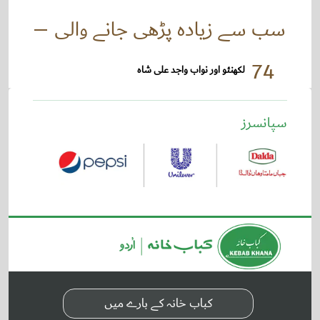
سب سے زیادہ پڑھی جانے والی
74
لکھنئو اور نواب واجد علی شاہ
سپانسرز
کباب خانہ کے بارے میں