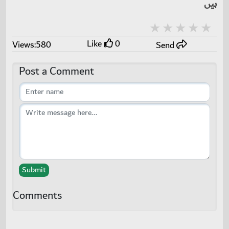
ہیں
1 stars
2 stars
3 stars
4 stars
5 stars
Like
0
Views:580
Send
Post a Comment
Submit
Comments