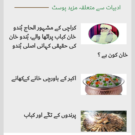
ادبیات سے متعلقہ مزید پوسٹ
کراچی کے مشہور الحاج بُندو
خان کباب پراٹھا والے، بُندو خان
کی حقیقی کہانی اصلی بُندو
خان کون ہے ؟
اکبر کے باورچی خانے کےکھانے
پرندوں کے تکّے اور کباب