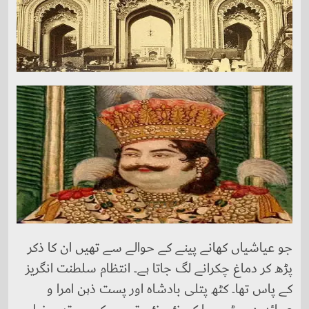
جو عیاشیاں کھانے پینے کے حوالے سے تھیں ان کا ذکر
پڑھ کر دماغ چکرانے لگ جاتا ہے۔ انتظام سلطنت انگریز
کے پاس تھا۔ کٹھ پتلی بادشاہ اور پست ذہن امرا و